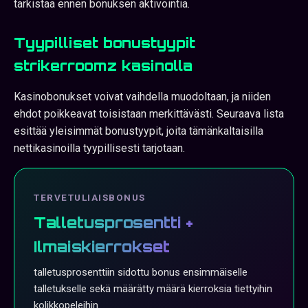
tarkistaa ennen bonuksen aktivointia.
Tyypilliset bonustyypit
strikerroomz kasinolla
Kasinobonukset voivat vaihdella muodoltaan, ja niiden
ehdot poikkeavat toisistaan merkittävästi. Seuraava lista
esittää yleisimmät bonustyypit, joita tämänkaltaisilla
nettikasinoilla tyypillisesti tarjotaan.
TERVETULIAISBONUS
Talletusprosentti +
Ilmaiskierrokset
talletusprosenttiin sidottu bonus ensimmäiselle
talletukselle sekä määrätty määrä kierroksia tiettyihin
kolikkopeleihin