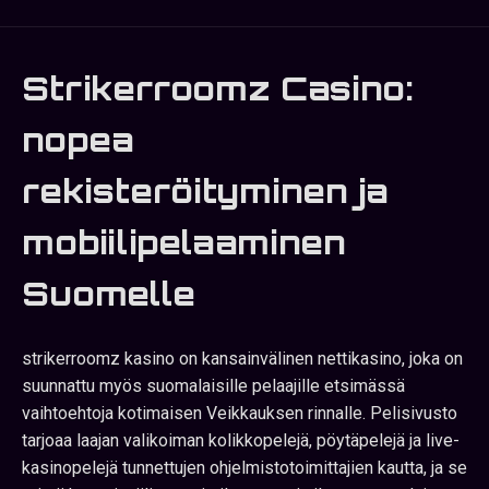
Strikerroomz Casino:
nopea
rekisteröityminen ja
mobiilipelaaminen
Suomelle
strikerroomz kasino on kansainvälinen nettikasino, joka on
suunnattu myös suomalaisille pelaajille etsimässä
vaihtoehtoja kotimaisen Veikkauksen rinnalle. Pelisivusto
tarjoaa laajan valikoiman kolikkopelejä, pöytäpelejä ja live-
kasinopelejä tunnettujen ohjelmistotoimittajien kautta, ja se