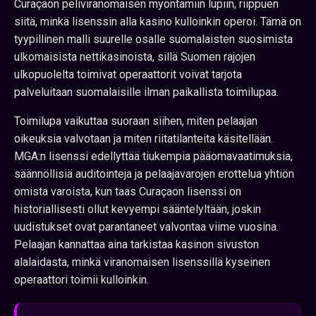
Curaçaon peliviranomaisen myöntämiin lupiin, riippuen
siitä, minkä lisenssin alla kasino kulloinkin operoi. Tämä on
tyypillinen malli suurelle osalle suomalaisten suosimista
ulkomaisista nettikasinoista, sillä Suomen rajojen
ulkopuolelta toimivat operaattorit voivat tarjota
palveluitaan suomalaisille ilman paikallista toimilupaa.
Toimilupa vaikuttaa suoraan siihen, miten pelaajan
oikeuksia valvotaan ja miten riitatilanteita käsitellään.
MGA:n lisenssi edellyttää tiukempia pääomavaatimuksia,
säännöllisiä auditointeja ja pelaajavarojen erottelua yhtiön
omista varoista, kun taas Curaçaon lisenssi on
historiallisesti ollut kevyempi sääntelyltään, joskin
uudistukset ovat parantaneet valvontaa viime vuosina.
Pelaajan kannattaa aina tarkistaa kasinon sivuston
alalaidasta, minkä viranomaisen lisenssillä kyseinen
operaattori toimii kulloinkin.