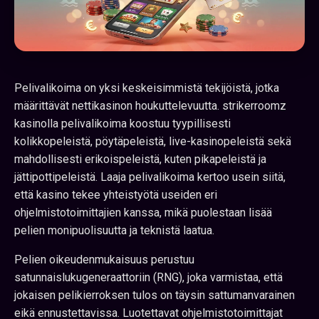
Pelivalikoima on yksi keskeisimmistä tekijöistä, jotka
määrittävät nettikasinon houkuttelevuutta. strikerroomz
kasinolla pelivalikoima koostuu tyypillisesti
kolikkopeleistä, pöytäpeleistä, live-kasinopeleistä sekä
mahdollisesti erikoispeleistä, kuten pikapeleistä ja
jättipottipeleistä. Laaja pelivalikoima kertoo usein siitä,
että kasino tekee yhteistyötä useiden eri
ohjelmistotoimittajien kanssa, mikä puolestaan lisää
pelien monipuolisuutta ja teknistä laatua.
Pelien oikeudenmukaisuus perustuu
satunnaislukugeneraattoriin (RNG), joka varmistaa, että
jokaisen pelikierroksen tulos on täysin sattumanvarainen
eikä ennustettavissa. Luotettavat ohjelmistotoimittajat