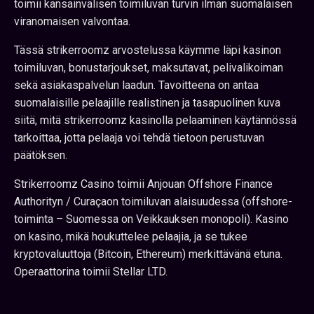
toimii kansainvälisen toimiluvan turvin ilman suomalaisen
viranomaisen valvontaa.
Tässä strikerroomz arvostelussa käymme läpi kasinon
toimiluvan, bonustarjoukset, maksutavat, pelivalikoiman
sekä asiakaspalvelun laadun. Tavoitteena on antaa
suomalaisille pelaajille realistinen ja tasapuolinen kuva
siitä, mitä strikerroomz kasinolla pelaaminen käytännössä
tarkoittaa, jotta pelaaja voi tehdä tietoon perustuvan
päätöksen.
Strikerroomz Casino toimii Anjouan Offshore Finance
Authorityn / Curaçaon toimiluvan alaisuudessa (offshore-
toiminta – Suomessa on Veikkauksen monopoli). Kasino
on kasino, mikä houkuttelee pelaajia, ja se tukee
kryptovaluuttoja (Bitcoin, Ethereum) merkittävänä etuna.
Operaattorina toimii Stellar LTD.