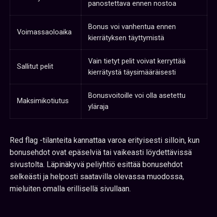
panostettava ennen nostoa
Bonus voi vanhentua ennen
Voimassaoloaika
kierrätyksen täyttymistä
Vain tietyt pelit voivat kerryttää
Sallitut pelit
kierrätystä täysimääräisesti
Bonusvoitoille voi olla asetettu
Maksimikotiutus
yläraja
Red flag -tilanteita kannattaa varoa erityisesti silloin, kun
bonusehdot ovat epäselviä tai vaikeasti löydettävissä
sivustolta. Läpinäkyvä peliyhtiö esittää bonusehdot
selkeästi ja helposti saatavilla olevassa muodossa,
mieluiten omalla erillisellä sivullaan.