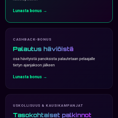
Lunasta bonus →
CASHBACK-BONUS
Palautus häviöistä
osa hävityistä panoksista palautetaan pelaajalle
tietyn ajanjakson jälkeen
Lunasta bonus →
USKOLLISUUS & KAUSIKAMPANJAT
Tasokohtaiset palkinnot