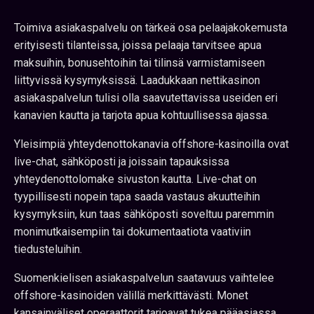
Toimiva asiakaspalvelu on tärkeä osa pelaajakokemusta
erityisesti tilanteissa, joissa pelaaja tarvitsee apua
maksuihin, bonusehtoihin tai tilinsä varmistamiseen
liittyvissä kysymyksissä. Laadukkaan nettikasinon
asiakaspalvelun tulisi olla saavutettavissa useiden eri
kanavien kautta ja tarjota apua kohtuullisessa ajassa.
Yleisimpiä yhteydenottokanavia offshore-kasinoilla ovat
live-chat, sähköposti ja joissain tapauksissa
yhteydenottolomake sivuston kautta. Live-chat on
tyypillisesti nopein tapa saada vastaus akuutteihin
kysymyksiin, kun taas sähköposti soveltuu paremmin
monimutkaisempiin tai dokumentaatiota vaativiin
tiedusteluihin.
Suomenkielisen asiakaspalvelun saatavuus vaihtelee
offshore-kasinoiden välillä merkittävästi. Monet
kansainväliset operaattorit tarjoavat tukea pääasiassa