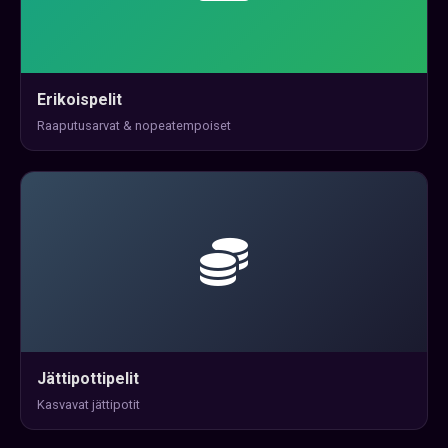
Erikoispelit
Raaputusarvat & nopeatempoiset
Jättipottipelit
Kasvavat jättipotit