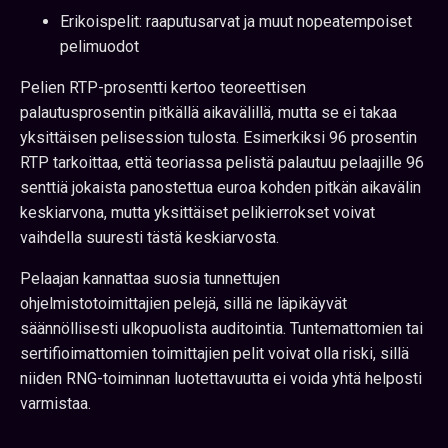
Erikoispelit: raaputusarvat ja muut nopeatempoiset
pelimuodot
Pelien RTP-prosentti kertoo teoreettisen
palautusprosentin pitkällä aikavälillä, mutta se ei takaa
yksittäisen pelisession tulosta. Esimerkiksi 96 prosentin
RTP tarkoittaa, että teoriassa pelistä palautuu pelaajille 96
senttiä jokaista panostettua euroa kohden pitkän aikavälin
keskiarvona, mutta yksittäiset pelikierrokset voivat
vaihdella suuresti tästä keskiarvosta.
Pelaajan kannattaa suosia tunnettujen
ohjelmistotoimittajien pelejä, sillä ne läpikäyvät
säännöllisesti ulkopuolista auditointia. Tuntemattomien tai
sertifioimattomien toimittajien pelit voivat olla riski, sillä
niiden RNG-toiminnan luotettavuutta ei voida yhtä helposti
varmistaa.