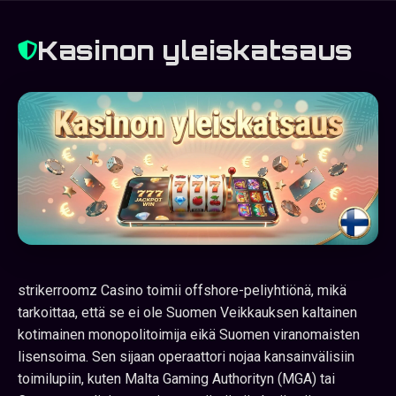
Kasinon yleiskatsaus
strikerroomz Casino toimii offshore-peliyhtiönä, mikä
tarkoittaa, että se ei ole Suomen Veikkauksen kaltainen
kotimainen monopolitoimija eikä Suomen viranomaisten
lisensoima. Sen sijaan operaattori nojaa kansainvälisiin
toimilupiin, kuten Malta Gaming Authorityn (MGA) tai