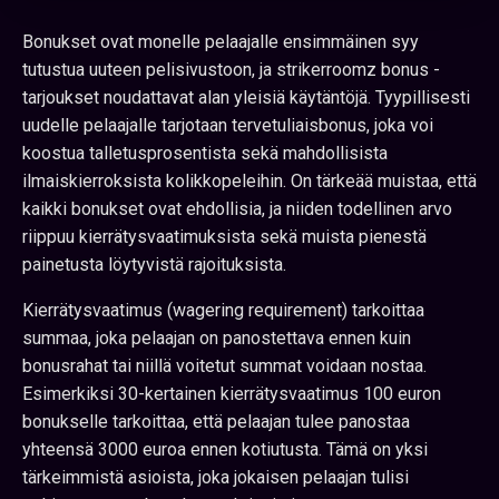
Bonukset ovat monelle pelaajalle ensimmäinen syy
tutustua uuteen pelisivustoon, ja strikerroomz bonus -
tarjoukset noudattavat alan yleisiä käytäntöjä. Tyypillisesti
uudelle pelaajalle tarjotaan tervetuliaisbonus, joka voi
koostua talletusprosentista sekä mahdollisista
ilmaiskierroksista kolikkopeleihin. On tärkeää muistaa, että
kaikki bonukset ovat ehdollisia, ja niiden todellinen arvo
riippuu kierrätysvaatimuksista sekä muista pienestä
painetusta löytyvistä rajoituksista.
Kierrätysvaatimus (wagering requirement) tarkoittaa
summaa, joka pelaajan on panostettava ennen kuin
bonusrahat tai niillä voitetut summat voidaan nostaa.
Esimerkiksi 30-kertainen kierrätysvaatimus 100 euron
bonukselle tarkoittaa, että pelaajan tulee panostaa
yhteensä 3000 euroa ennen kotiutusta. Tämä on yksi
tärkeimmistä asioista, joka jokaisen pelaajan tulisi