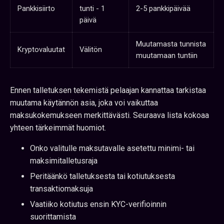
Pankkisiirto
tunti - 1
2-5 pankkipäivää
päivä
Muutamasta tunnista
Kryptovaluutat
Välitön
muutamaan tuntiin
Ennen talletuksen tekemistä pelaajan kannattaa tarkistaa
muutama käytännön asia, joka voi vaikuttaa
maksukokemukseen merkittävästi. Seuraava lista kokoaa
yhteen tärkeimmät huomiot.
Onko valitulle maksutavalle asetettu minimi- tai
maksimitalletusraja
Peritäänkö talletuksesta tai kotiutuksesta
transaktiomaksuja
Vaatiiko kotiutus ensin KYC-verifioinnin
suorittamista