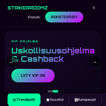
STRIKERROOMZ
☰
Kirjaudu
REKISTERÖIDY
VIP-OHJELMA
Uskollisuusohjelma
& Cashback
←
→
LIITY VIP:IIN
Trendipelit
Suositut
Kampanjat