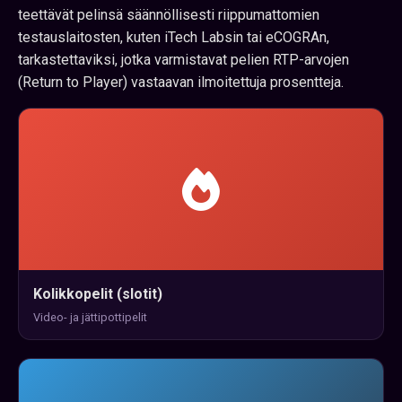
teettävät pelinsä säännöllisesti riippumattomien
testauslaitosten, kuten iTech Labsin tai eCOGRAn,
tarkastettaviksi, jotka varmistavat pelien RTP-arvojen
(Return to Player) vastaavan ilmoitettuja prosentteja.
Kolikkopelit (slotit)
Video- ja jättipottipelit