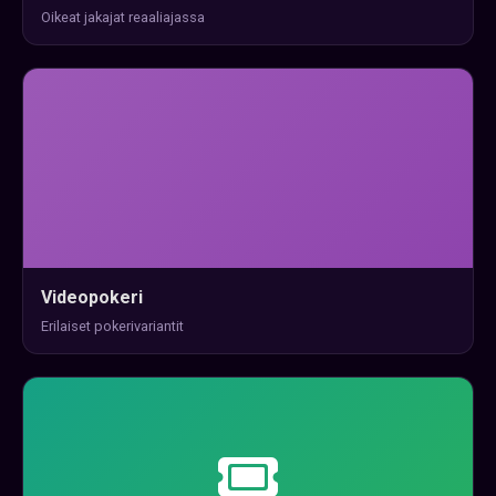
Oikeat jakajat reaaliajassa
Videopokeri
Erilaiset pokerivariantit