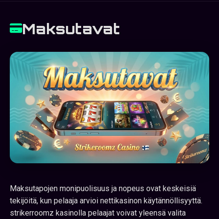
Maksutavat
Maksutapojen monipuolisuus ja nopeus ovat keskeisiä
tekijöitä, kun pelaaja arvioi nettikasinon käytännöllisyyttä.
strikerroomz kasinolla pelaajat voivat yleensä valita